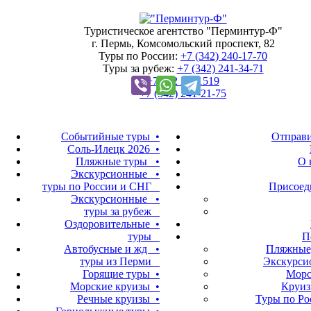
Туристическое агентство "Перминтур-Ф"
г. Пермь, Комсомольский проспект, 82
Туры по России:
+7 (342)
240-17-70
Туры за рубеж:
+7 (342)
241-34-71
+7 922 2421519
+7 (342)
241-21-75
Событийные туры •
Отправи
Соль-Илецк 2026 •
Пляжные туры •
О 
Экскурсионные •
туры по России и СНГ
Присоед
Экскурсионные •
туры за рубеж
Оздоровительные •
туры
П
Автобусные и жд •
Пляжные,
туры из Перми
Экскурси
Горящие туры •
Морс
Морские круизы •
Круиз
Речные круизы •
Туры по Ро