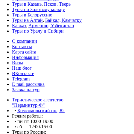
Туры в Казань
,
Псков, Тверь
Туры по Золотому кольцу
Туры в Белоруссию
Туры на Алтай
,
Байкал, Камчатку
Кавказ
,
Армению, Узбекистан
Туры по Уралу и Сибири
О компании
Контакты
Карта сайта
Информация
Визы
Наш блог
ВКонтакте
Telegram
E-mail рассылка
Заявка на тур
Туристическое агентство
"Перминтур-Ф"
•
Комсомольский пр., 82
Режим работы:
• пн-пт 10:00-19:00
• сб 12:00-15:00
Туры по России: