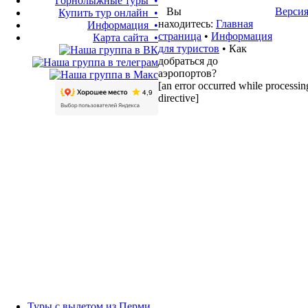
Горнолыжные туры •
Вы
Версия
Купить тур онлайн •
находитесь:
Главная
Информация •
страница
•
Информация
Карта сайта •
для туристов
• Как
добраться до
аэропортов?
[an error occurred while processing
directive]
Туры с вылетом из Перми