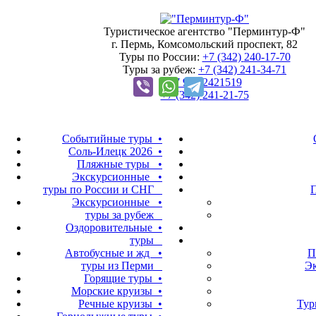
Туристическое агентство "Перминтур-Ф"
г. Пермь, Комсомольский проспект, 82
Туры по России:
+7 (342)
240-17-70
Туры за рубеж:
+7 (342)
241-34-71
+7 922 2421519
+7 (342)
241-21-75
Событийные туры •
Соль-Илецк 2026 •
Пляжные туры •
Экскурсионные •
туры по России и СНГ
П
Экскурсионные •
туры за рубеж
Оздоровительные •
туры
Автобусные и жд •
П
туры из Перми
Э
Горящие туры •
Морские круизы •
Речные круизы •
Тур