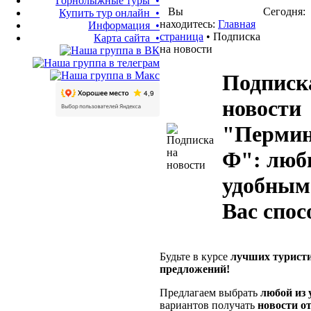
Горнолыжные туры •
Вы
Сегодня: 
Купить тур онлайн •
находитесь:
Главная
Информация •
страница
• Подписка
Карта сайта •
на новости
Подписк
новости
"Пермин
Ф": лю
удобным
Вас спос
Будьте в курсе
лучших турист
предложений!
Предлагаем выбрать
любой из 
вариантов получать
новости о