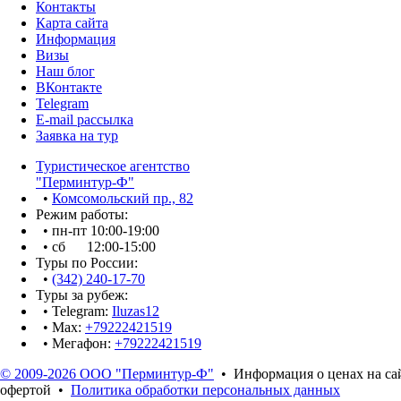
Контакты
Карта сайта
Информация
Визы
Наш блог
ВКонтакте
Telegram
E-mail рассылка
Заявка на тур
Туристическое агентство
"Перминтур-Ф"
•
Комсомольский пр., 82
Режим работы:
• пн-пт 10:00-19:00
• сб 12:00-15:00
Туры по России:
•
(342) 240-17-70
Туры за рубеж:
• Telegram:
Iluzas12
• Max:
+79222421519
• Мегафон:
+79222421519
© 2009-2026 ООО "Перминтур-Ф"
• Информация о ценах на сай
офертой •
Политика обработки персональных данных