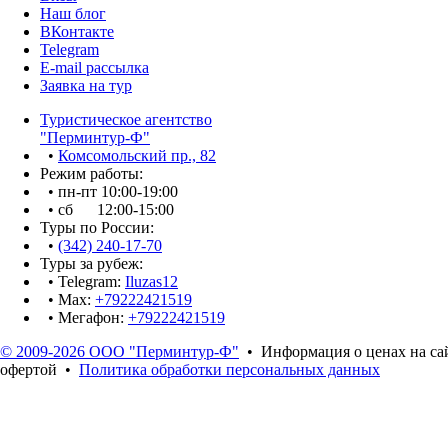
Наш блог
ВКонтакте
Telegram
E-mail рассылка
Заявка на тур
Туристическое агентство
"Перминтур-Ф"
•
Комсомольский пр., 82
Режим работы:
• пн-пт 10:00-19:00
• сб 12:00-15:00
Туры по России:
•
(342) 240-17-70
Туры за рубеж:
• Telegram:
Iluzas12
• Max:
+79222421519
• Мегафон:
+79222421519
© 2009-2026 ООО "Перминтур-Ф"
• Информация о ценах на сай
офертой •
Политика обработки персональных данных