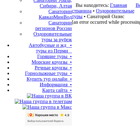
Санатории Урала,
Вы находитесь:
Главная
В
Сибири, Алтая
страница
•
Оздоровительные
Санатории
туры
• Санаторий Оазис
КавказМинВод
[an error occurred while processing
Санатории
регионов России
Оздоровительные
туры за рубеж
Автобусные и жд •
туры из Перми
Горящие туры •
Морские круизы •
Речные круизы •
Горнолыжные туры •
Купить тур онлайн •
Информация •
Карта сайта •