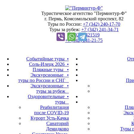
Туристическое агентство "Перминтур-Ф"
г. Пермь, Комсомольский проспект, 82
Туры по России:
+7 (342)
240-17-70
Туры за рубеж:
+7 (342)
241-34-71
+7 922 2421519
+7 (342)
241-21-75
Событийные туры •
Отп
Соль-Илецк 2026 •
Пляжные туры •
Экскурсионные •
туры по России и СНГ
При
Экскурсионные •
туры за рубеж
Оздоровительные •
туры
Реабилитация
Пля
после COVID-19
Экск
Курорт Усть-Качка
Санаторий
К
Демидково
Туры 