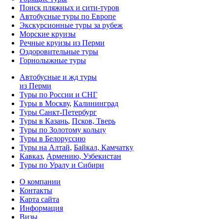
Поиск пляжных и сити-туров
Автобусные туры по Европе
Экскурсионные туры за рубеж
Морские круизы
Речные круизы из Перми
Оздоровительные туры
Горнолыжные туры
Автобусные и жд туры
из Перми
Туры по России и СНГ
Туры в Москву
,
Калининград
Туры Санкт-Петербург
Туры в Казань
,
Псков, Тверь
Туры по Золотому кольцу
Туры в Белоруссию
Туры на Алтай
,
Байкал, Камчатку
Кавказ
,
Армению, Узбекистан
Туры по Уралу и Сибири
О компании
Контакты
Карта сайта
Информация
Визы