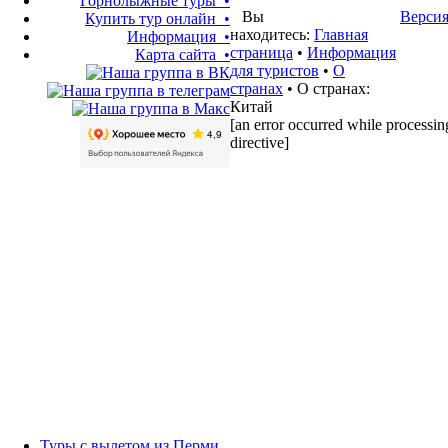
Горнолыжные туры •
Вы
Версия
Купить тур онлайн •
находитесь:
Главная
Информация •
страница
•
Информация
Карта сайта •
для туристов
•
О
странах
• О странах:
Китай
[an error occurred while processing
directive]
Туры с вылетом из Перми