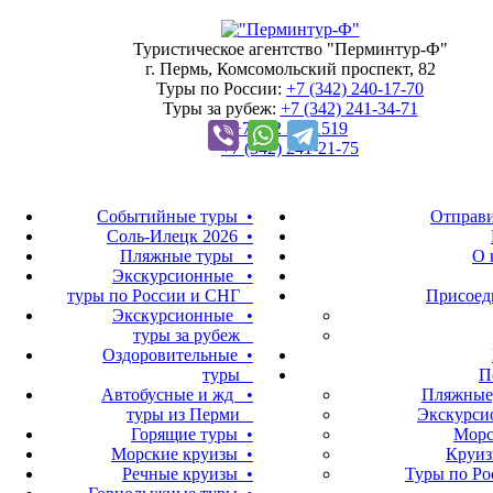
Туристическое агентство "Перминтур-Ф"
г. Пермь, Комсомольский проспект, 82
Туры по России:
+7 (342)
240-17-70
Туры за рубеж:
+7 (342)
241-34-71
+7 922 2421519
+7 (342)
241-21-75
Событийные туры •
Отправи
Соль-Илецк 2026 •
Пляжные туры •
О 
Экскурсионные •
туры по России и СНГ
Присоед
Экскурсионные •
туры за рубеж
Оздоровительные •
туры
П
Автобусные и жд •
Пляжные,
туры из Перми
Экскурси
Горящие туры •
Морс
Морские круизы •
Круиз
Речные круизы •
Туры по Ро