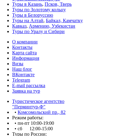
Туры в Казань
,
Псков, Тверь
Туры по Золотому кольцу
Туры в Белоруссию
Туры на Алтай
,
Байкал, Камчатку
Кавказ
,
Армению, Узбекистан
Туры по Уралу и Сибири
О компании
Контакты
Карта сайта
Информация
Визы
Наш блог
ВКонтакте
Telegram
E-mail рассылка
Заявка на тур
Туристическое агентство
"Перминтур-Ф"
•
Комсомольский пр., 82
Режим работы:
• пн-пт 10:00-19:00
• сб 12:00-15:00
Туры по России: