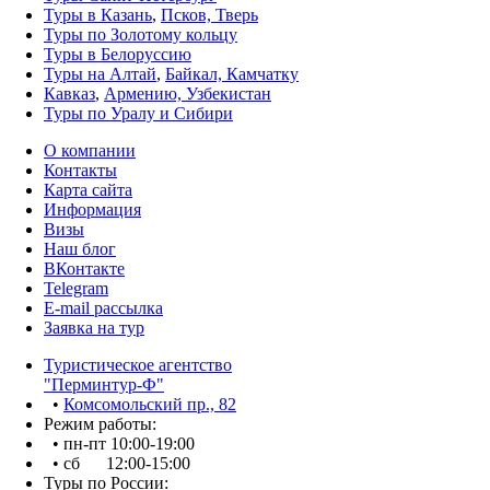
Туры в Казань
,
Псков, Тверь
Туры по Золотому кольцу
Туры в Белоруссию
Туры на Алтай
,
Байкал, Камчатку
Кавказ
,
Армению, Узбекистан
Туры по Уралу и Сибири
О компании
Контакты
Карта сайта
Информация
Визы
Наш блог
ВКонтакте
Telegram
E-mail рассылка
Заявка на тур
Туристическое агентство
"Перминтур-Ф"
•
Комсомольский пр., 82
Режим работы:
• пн-пт 10:00-19:00
• сб 12:00-15:00
Туры по России: