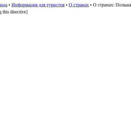
ница
•
Информация для туристов
•
О странах
• О странах: Польш
 this directive]