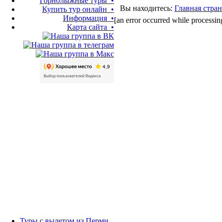
Горнолыжные туры •
Вы находитесь:
Главная стра
Купить тур онлайн •
Информация •
[an error occurred while processing
Карта сайта •
Туры с вылетом из Перми