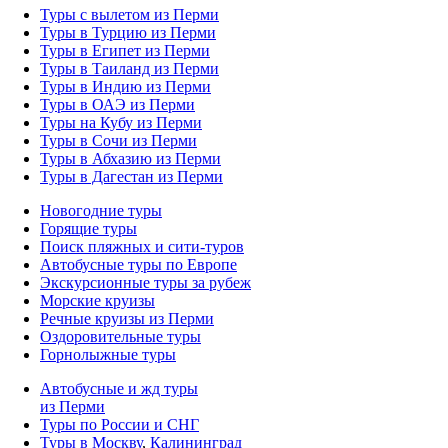
Туры с вылетом из Перми
Туры в Турцию из Перми
Туры в Египет из Перми
Туры в Таиланд из Перми
Туры в Индию из Перми
Туры в ОАЭ из Перми
Туры на Кубу из Перми
Туры в Сочи из Перми
Туры в Абхазию из Перми
Туры в Дагестан из Перми
Новогодние туры
Горящие туры
Поиск пляжных и сити-туров
Автобусные туры по Европе
Экскурсионные туры за рубеж
Морские круизы
Речные круизы из Перми
Оздоровительные туры
Горнолыжные туры
Автобусные и жд туры
из Перми
Туры по России и СНГ
Туры в Москву
,
Калининград