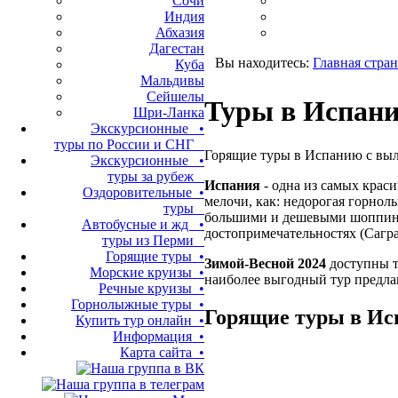
Сочи
Индия
Абхазия
Дагестан
Вы находитесь:
Главная стра
Куба
Мальдивы
Сейшелы
Туры в Испани
Шри-Ланка
Экскурсионные •
туры по России и СНГ
Горящие туры в Испанию с выле
Экскурсионные •
туры за рубеж
Испания
- одна из самых крас
Оздоровительные •
мелочи, как: недорогая горнол
туры
большими и дешевыми шоппинг-
Автобусные и жд •
достопримечательностях (Сагра
туры из Перми
Горящие туры •
Зимой-Весной 2024
доступны 
Морские круизы •
наиболее выгодный тур предла
Речные круизы •
Горнолыжные туры •
Горящие туры в Ис
Купить тур онлайн •
Информация •
Карта сайта •