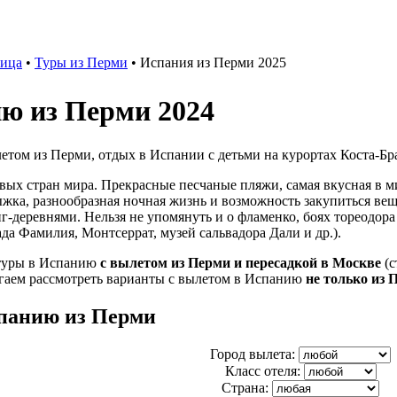
ница
•
Туры из Перми
• Испания из Перми 2025
ю из Перми 2024
том из Перми, отдых в Испании с детьми на курортах Коста-Бра
ивых стран мира. Прекрасные песчаные пляжи, самая вкусная в м
ыжка, разнообразная ночная жизнь и возможность закупиться ве
деревнями. Нельзя не упомянуть и о фламенко, боях тореодора
да Фамилия, Монтсеррат, музей сальвадора Дали и др.).
туры в Испанию
с вылетом из Перми и пересадкой в Москве
(с
гаем рассмотреть варианты с вылетом в Испанию
не только из 
панию из Перми
Город вылета:
Класс отеля:
Страна: