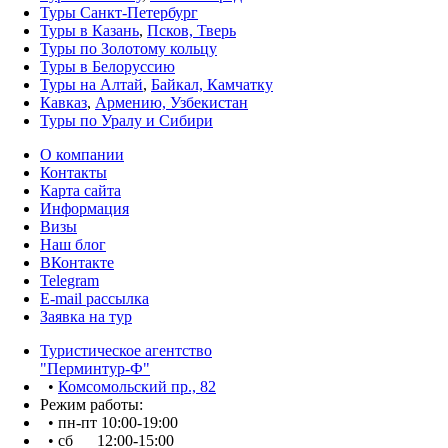
Туры Санкт-Петербург
Туры в Казань
,
Псков, Тверь
Туры по Золотому кольцу
Туры в Белоруссию
Туры на Алтай
,
Байкал, Камчатку
Кавказ
,
Армению, Узбекистан
Туры по Уралу и Сибири
О компании
Контакты
Карта сайта
Информация
Визы
Наш блог
ВКонтакте
Telegram
E-mail рассылка
Заявка на тур
Туристическое агентство
"Перминтур-Ф"
•
Комсомольский пр., 82
Режим работы:
• пн-пт 10:00-19:00
• сб 12:00-15:00