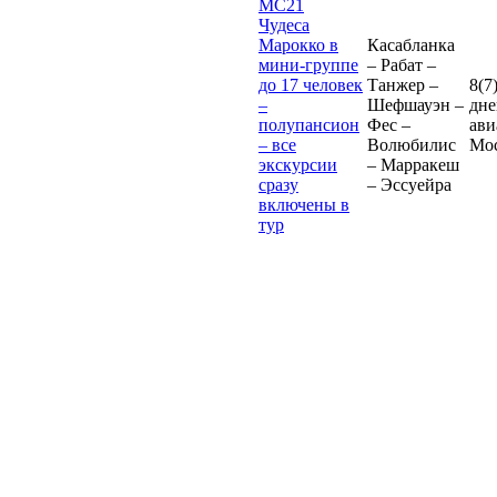
MC21
Чудеса
Марокко в
Касабланка
мини-группе
– Рабат –
до 17 человек
Танжер –
8(7
–
Шефшауэн –
дне
полупансион
Фес –
ави
– все
Волюбилис
Мо
экскурсии
– Марракеш
сразу
– Эссуейра
включены в
тур