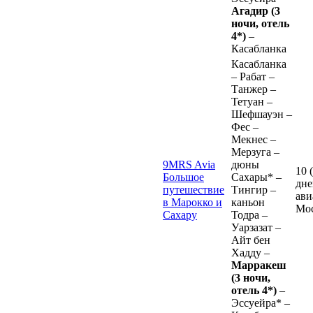
Агадир (3
ночи, отель
4*)
–
Касабланка
Касабланка
– Рабат –
Танжер –
Тетуан –
Шефшауэн –
Фес –
Мекнес –
Мерзуга –
9MRS Avia
дюны
10 
Большое
Сахары* –
дне
путешествие
Тингир –
ави
в Марокко и
каньон
Мо
Сахару
Тодра –
Уарзазат –
Айт бен
Хадду –
Марракеш
(3 ночи,
отель 4*)
–
Эссуейра* –