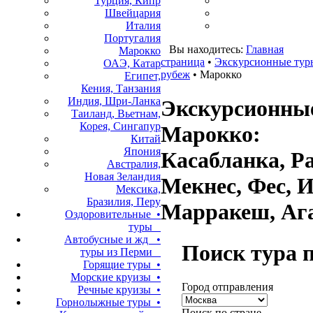
Турция, Кипр
Швейцария
Италия
Португалия
Вы находитесь:
Главная
Марокко
страница
•
Экскурсионные тур
ОАЭ, Катар
рубеж
• Марокко
Египет,
Кения, Танзания
Индия, Шри-Ланка
Экскурсионны
Таиланд, Вьетнам,
Корея, Сингапур
Марокко:
Китай
Япония
Касабланка, Ра
Австралия,
Новая Зеландия
Мекнес, Фес, 
Мексика,
Бразилия, Перу
Марракеш, Аг
Оздоровительные •
туры
Автобусные и жд •
Поиск тура 
туры из Перми
Горящие туры •
Морские круизы •
Город отправления
Речные круизы •
Горнолыжные туры •
Поиск по стране