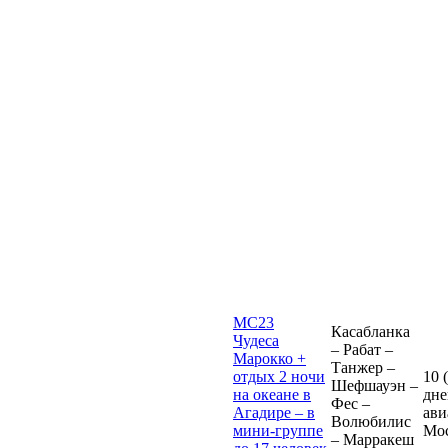
MC23
Касабланка
Чудеса
– Рабат –
Марокко +
Танжер –
отдых 2 ночи
10 
Шефшауэн –
на океане в
дне
Фес –
Агадире – в
ави
Волюбилис
мини-группе
Мо
– Марракеш