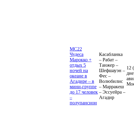
MC22
Чудеса
Касабланка
Марокко +
– Рабат –
отдых 5
Танжер –
12 
ночей на
Шефшауэн –
дне
океане в
Фес –
ави
Агадире – в
Волюбилис
Мо
мини-группе
– Марракеш
до 17 человек
– Эссуейра –
–
Агадир
полупансион