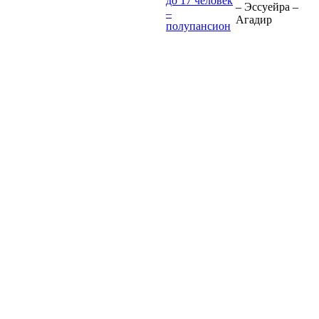
до 17 человек
– Эссуейра –
–
Агадир
полупансион