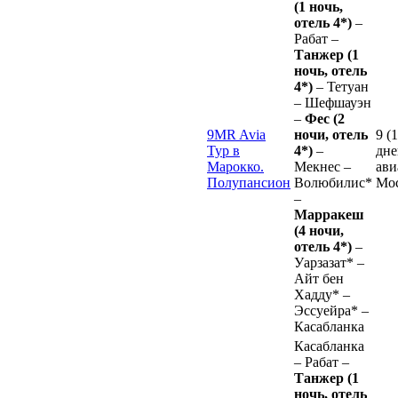
(1 ночь,
отель 4*)
–
Рабат –
Танжер (1
ночь, отель
4*)
– Тетуан
– Шефшауэн
–
Фес (2
9MR Avia
ночи, отель
9 (
Тур в
4*)
–
дне
Марокко.
Мекнес –
ави
Полупансион
Волюбилис*
Мо
–
Марракеш
(4 ночи,
отель 4*)
–
Уарзазат* –
Айт бен
Хадду* –
Эссуейра* –
Касабланка
Касабланка
– Рабат –
Танжер (1
ночь, отель