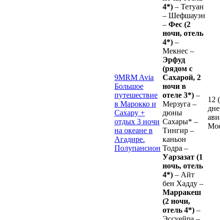
4*)
– Тетуан
– Шефшауэн
–
Фес (2
ночи, отель
4*)
–
Мекнес –
Эрфуд
(рядом с
9MRM Avia
Сахарой, 2
Большое
ночи в
путешествие
отеле 3*)
–
12 
в Марокко и
Мерзуга –
дне
Сахару +
дюны
ави
отдых 3 ночи
Сахары* –
Мо
на океане в
Тингир –
Агадире.
каньон
Полупансион
Тодра –
Уарзазат (1
ночь, отель
4*)
– Айт
бен Хадду –
Марракеш
(2 ночи,
отель 4*)
–
Эссуейра –