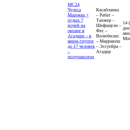
MC24
Чудеса
Касабланка
Марокко +
– Рабат –
отдых 7
Танжер –
14 
ночей на
Шефшауэн –
дне
океане в
Фес –
ави
Агадире – в
Волюбилис
Мо
мини-группе
– Марракеш
до 17 человек
– Эссуейра –
–
Агадир
полупансион