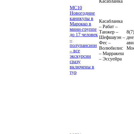
Касабланка
MC10
Новогодние
каникулы в
Касабланка
Марокко в
– Рабат –
мини-группе
Танжер –
8(7
до 17 человек
Шефшауэн –
дне
–
Фес –
ави
полупансион
Волюбилис
Мо
– все
– Марракеш
экскурсии
– Эссуейра
сразу
включены в
тур