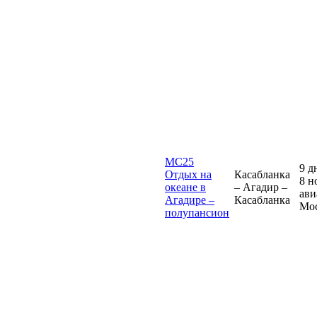
MC25
9 д
Отдых на
Касабланка
8 н
океане в
– Агадир –
ави
Агадире –
Касабланка
Мо
полупансион