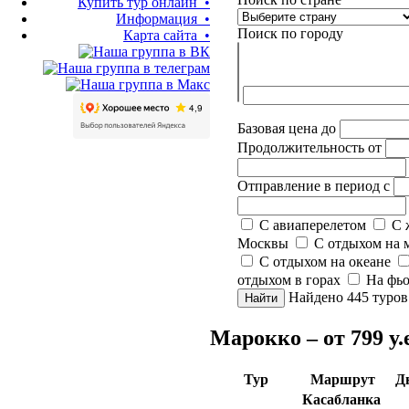
Купить тур онлайн •
Информация •
Поиск по городу
Карта сайта •
Базовая цена
до
Продолжительность
от
Отправление в период
с
С авиаперелетом
С 
Москвы
С отдыхом на 
С отдыхом на океане
отдыхом в горах
На фь
Найдено
445
туров
Найти
Марокко – от 799 у.е
Тур
Маршрут
Д
Касабланка