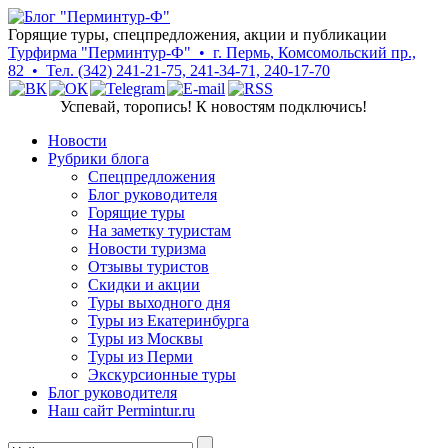
Горящие туры, спецпредложения, акции и публикации
Турфирма "Перминтур-Ф" • г. Пермь, Комсомольский пр.,
82 • Тел. (342) 241-21-75, 241-34-71, 240-17-70
Успевай, торопись! К новостям подключись!
Новости
Рубрики блога
Cпецпредложения
Блог руководителя
Горящие туры
На заметку туристам
Новости туризма
Отзывы туристов
Скидки и акции
Туры выходного дня
Туры из Екатеринбурга
Туры из Москвы
Туры из Перми
Экскурсионные туры
Блог руководителя
Наш сайт Permintur.ru