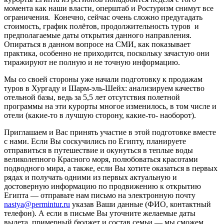
момента как наши власти, оперштаб и Ростуризм снимут все
ограничения. Конечно, сейчас очень сложно предугадать
стоимость, график полётов, продолжительность туров и
предполагаемые даты открытия данного направления.
Опираться в данном вопросе на СМИ, как показывает
практика, особенно не приходится, поскольку зачастую они
тиражируют не полную и не точную информацию.
Мы со своей стороны уже начали подготовку к продажам
туров в Хургаду и Шарм-эль-Шейх: анализируем качество
отельной базы, ведь за 5,5 лет отсутствия полетной
программы на эти курорты многое изменилось, в том числе и
отели (какие-то в лучшую сторону, какие-то- наоборот).
Приглашаем и Вас принять участие в этой подготовке вместе
с нами. Если Вы соскучились по Египту, планируете
отправиться в путешествие и окунуться в теплые воды
великолепного Красного моря, полюбоваться красотами
подводного мира, а также, если Вы хотите оказаться в первых
рядах и получать одними из первых актуальную и
достоверную информацию по продвижению к открытию
Египта — отправьте нам письмо на электронную почту
nastya@permintur.ru
указав Ваши данные (ФИО, контактный
телефон). А если в письме Вы уточните желаемые даты
вылета, примерный бюджет и состав семьи — мы сможем