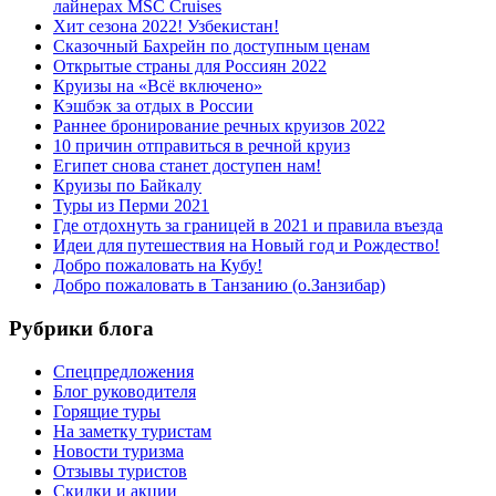
лайнерах MSC Cruises
Хит сезона 2022! Узбекистан!
Сказочный Бахрейн по доступным ценам
Открытые страны для Россиян 2022
Круизы на «Всё включено»
Кэшбэк за отдых в России
Раннее бронирование речных круизов 2022
10 причин отправиться в речной круиз
Египет снова станет доступен нам!
Круизы по Байкалу
Туры из Перми 2021
Где отдохнуть за границей в 2021 и правила въезда
Идеи для путешествия на Новый год и Рождество!
Добро пожаловать на Кубу!
Добро пожаловать в Танзанию (о.Занзибар)
Рубрики блога
Cпецпредложения
Блог руководителя
Горящие туры
На заметку туристам
Новости туризма
Отзывы туристов
Скидки и акции