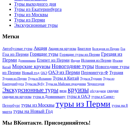
Туры выходного дня
Туры из Екатеринбурга
Туры из Москвы
Туры из Перми
Экскурсионные туры
Метки
Акция
Автобусные туры
Акция на круизы
Биатлон
Болгария из Перми
Гоа
Греция из
Горящие туры
Гоа из Перми
Горящие туры из Перми
Перми
Египет из Перми
Испания из Перми
Доминикана
Индия
Италия
Новогодние туры
Морские круизы
Новогодние туры
Китай
ОАЭ из Перми
из Перми
Перминтур-Ф
Турция
Новый год
ОАЭ
Туры в Китай
Турция из Перми
Туры в Испанию
Туры в Турцию
Туры из
Екатеринбурга
Туры на Кубу
Туры на Майские праздники
Черногория
круизы
Экскурсионные туры
виза
скидки
обсуждаем
туры в ОАЭ
скидки на круизы
туры в Доминикану
туры в Санкт-
туры из Перми
туры из Москвы
Петербург
туры на 8
туры на Новый Год
марта
Мы ВКонтакте. Присоединяйтесь!