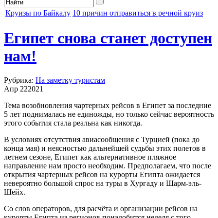
Круизы по Байкалу
10 причин отправиться в речной круиз
Египет снова станет доступен
нам!
Рубрика:
На заметку туристам
Апр
22
2021
Тема возобновления чартерных рейсов в Египет за последние
5 лет поднималась не единожды, но только сейчас вероятность
этого события стала реальна как никогда.
В условиях отсутствия авиасообщения с Турцией (пока до
конца мая) и неясностью дальнейшей судьбы этих полетов в
летнем сезоне, Египет как альтернативное пляжное
направление нам просто необходим. Предполагаем, что после
открытия чартерных рейсов на курорты Египта ожидается
невероятно большой спрос на туры в Хургаду и Шарм-эль-
Шейх.
Со слов операторов, для расчёта и организации рейсов на
курорты Египта из регионов понадобится неделя с того