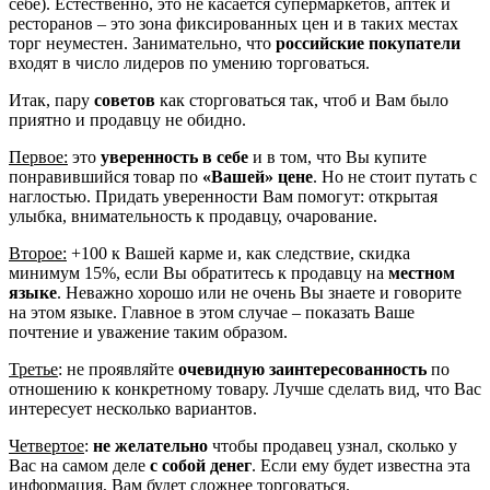
себе). Естественно, это не касается супермаркетов, аптек и
ресторанов – это зона фиксированных цен и в таких местах
торг неуместен. Занимательно, что
российские покупатели
входят в число лидеров по умению торговаться.
Итак, пару
советов
как сторговаться так, чтоб и Вам было
приятно и продавцу не обидно.
Первое:
это
уверенность в себе
и в том, что Вы купите
понравившийся товар по
«Вашей» цене
. Но не стоит путать с
наглостью. Придать уверенности Вам помогут: открытая
улыбка, внимательность к продавцу, очарование.
Второе:
+100 к Вашей карме и, как следствие, скидка
минимум 15%, если Вы обратитесь к продавцу на
местном
языке
. Неважно хорошо или не очень Вы знаете и говорите
на этом языке. Главное в этом случае – показать Ваше
почтение и уважение таким образом.
Третье
: не проявляйте
очевидную заинтересованность
по
отношению к конкретному товару. Лучше сделать вид, что Вас
интересует несколько вариантов.
Четвертое
:
не желательно
чтобы продавец узнал, сколько у
Вас на самом деле
с собой денег
. Если ему будет известна эта
информация, Вам будет сложнее торговаться.