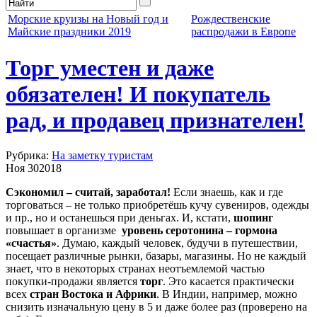
Морские круизы на Новый год и
Рождественские
Майские праздники 2019
распродажи в Европе
Торг уместен и даже
обязателен! И покупатель
рад, и продавец признателен!
Рубрика:
На заметку туристам
Ноя
30
2018
Сэкономил – считай, заработал!
Если знаешь, как и где
торговаться – не только приобретёшь кучу сувениров, одежды
и пр., но и останешься при деньгах. И, кстати,
шопинг
повышает в организме
уровень серотонина – гормона
«счастья»
. Думаю, каждый человек, будучи в путешествии,
посещает различные рынки, базары, магазины. Но не каждый
знает, что в некоторых странах неотъемлемой частью
покупки-продажи является
торг
. Это касается практически
всех
стран Востока и Африки
. В Индии, например, можно
снизить изначальную цену в 5 и даже более раз (проверено на