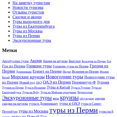
На заметку туристам
Новости туризма
Отзывы туристов
Скидки и акции
Туры выходного дня
Туры из Екатеринбурга
Туры из Москвы
Туры из Перми
Экскурсионные туры
Метки
Акция
Автобусные туры
Акция на круизы
Биатлон
Болгария из Перми
Гоа
Греция из
Горящие туры
Гоа из Перми
Горящие туры из Перми
Перми
Египет из Перми
Испания из Перми
Доминикана
Индия
Италия
Новогодние туры
Морские круизы
Новогодние туры
Китай
ОАЭ из Перми
из Перми
Перминтур-Ф
Турция
Новый год
ОАЭ
Туры в Китай
Турция из Перми
Туры в Испанию
Туры в Турцию
Туры из
Екатеринбурга
Туры на Кубу
Туры на Майские праздники
Черногория
круизы
Экскурсионные туры
виза
скидки
обсуждаем
туры в ОАЭ
скидки на круизы
туры в Доминикану
туры в Санкт-
туры из Перми
туры из Москвы
Петербург
туры на 8
туры на Новый Год