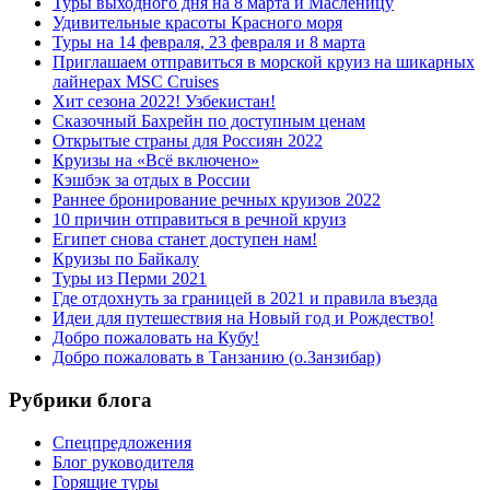
Туры выходного дня на 8 марта и Масленицу
Удивительные красоты Красного моря
Туры на 14 февраля, 23 февраля и 8 марта
Приглашаем отправиться в морской круиз на шикарных
лайнерах MSC Cruises
Хит сезона 2022! Узбекистан!
Сказочный Бахрейн по доступным ценам
Открытые страны для Россиян 2022
Круизы на «Всё включено»
Кэшбэк за отдых в России
Раннее бронирование речных круизов 2022
10 причин отправиться в речной круиз
Египет снова станет доступен нам!
Круизы по Байкалу
Туры из Перми 2021
Где отдохнуть за границей в 2021 и правила въезда
Идеи для путешествия на Новый год и Рождество!
Добро пожаловать на Кубу!
Добро пожаловать в Танзанию (о.Занзибар)
Рубрики блога
Cпецпредложения
Блог руководителя
Горящие туры