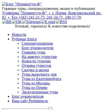
Горящие туры, спецпредложения, акции и публикации
Турфирма "Перминтур-Ф" • г. Пермь, Комсомольский пр.,
82 • Тел. (342) 241-21-75, 241-34-71, 240-17-70
Успевай, торопись! К новостям подключись!
Новости
Рубрики блога
Cпецпредложения
Блог руководителя
Горящие туры
На заметку туристам
Новости туризма
Отзывы туристов
Скидки и акции
Туры выходного дня
Туры из Екатеринбурга
Туры из Москвы
Туры из Перми
Экскурсионные туры
Блог руководителя
Наш сайт Permintur.ru