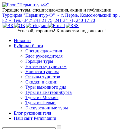
Горящие туры, спецпредложения, акции и публикации
Турфирма "Перминтур-Ф" • г. Пермь, Комсомольский пр.,
82 • Тел. (342) 241-21-75, 241-34-71, 240-17-70
Успевай, торопись! К новостям подключись!
Новости
Рубрики блога
Cпецпредложения
Блог руководителя
Горящие туры
На заметку туристам
Новости туризма
Отзывы туристов
Скидки и акции
Туры выходного дня
Туры из Екатеринбурга
Туры из Москвы
Туры из Перми
Экскурсионные туры
Блог руководителя
Наш сайт Permintur.ru