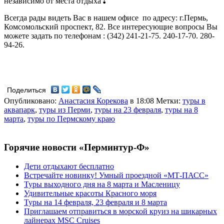
независимо от места отдыха❣
Всегда рады видеть Вас в нашем офисе
по адресу: г.Пермь,
Комсомольский проспект, 82. Все интересующие вопросы Вы
можете задать по телефонам
: (342) 241-21-75. 240-17-70. 280-
94-26.
Поделиться
Опубликовано:
Анастасия Корекова
в 18:08
Метки:
туры в
аквапарк
,
туры из Перми
,
туры на 23 февраля
,
туры на 8
марта
,
туры по Пермскому краю
Горячие новости «Перминтур-Ф»
Дети отдыхают бесплатно
Встречайте новинку! Умный проездной «МТ-ПАСС»
Туры выходного дня на 8 марта и Масленицу
Удивительные красоты Красного моря
Туры на 14 февраля, 23 февраля и 8 марта
Приглашаем отправиться в морской круиз на шикарных
лайнерах MSC Cruises