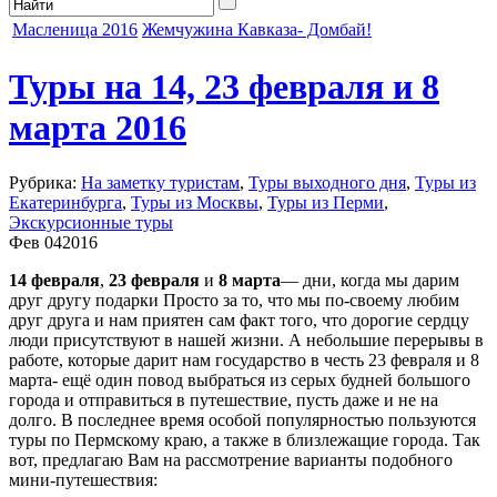
Масленица 2016
Жемчужина Кавказа- Домбай!
Туры на 14, 23 февраля и 8
марта 2016
Рубрика:
На заметку туристам
,
Туры выходного дня
,
Туры из
Екатеринбурга
,
Туры из Москвы
,
Туры из Перми
,
Экскурсионные туры
Фев
04
2016
14 февраля
,
23 февраля
и
8 марта
— дни, когда мы дарим
друг другу подарки
Просто за то, что мы по-своему любим
друг друга и нам приятен сам факт того, что дорогие сердцу
люди присутствуют в нашей жизни. А небольшие перерывы в
работе, которые дарит нам государство в честь 23 февраля и 8
марта- ещё один повод выбраться из серых будней большого
города и отправиться в путешествие
, пусть даже и не на
долго. В последнее время особой популярностью пользуются
туры по Пермскому краю, а также в близлежащие города
. Так
вот, предлагаю Вам на рассмотрение варианты подобного
мини-путешествия: