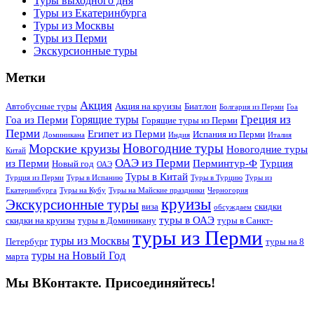
Туры выходного дня
Туры из Екатеринбурга
Туры из Москвы
Туры из Перми
Экскурсионные туры
Метки
Акция
Автобусные туры
Акция на круизы
Биатлон
Болгария из Перми
Гоа
Греция из
Горящие туры
Гоа из Перми
Горящие туры из Перми
Перми
Египет из Перми
Испания из Перми
Доминикана
Индия
Италия
Новогодние туры
Морские круизы
Новогодние туры
Китай
ОАЭ из Перми
из Перми
Перминтур-Ф
Турция
Новый год
ОАЭ
Туры в Китай
Турция из Перми
Туры в Испанию
Туры в Турцию
Туры из
Екатеринбурга
Туры на Кубу
Туры на Майские праздники
Черногория
круизы
Экскурсионные туры
виза
скидки
обсуждаем
туры в ОАЭ
скидки на круизы
туры в Доминикану
туры в Санкт-
туры из Перми
туры из Москвы
Петербург
туры на 8
туры на Новый Год
марта
Мы ВКонтакте. Присоединяйтесь!