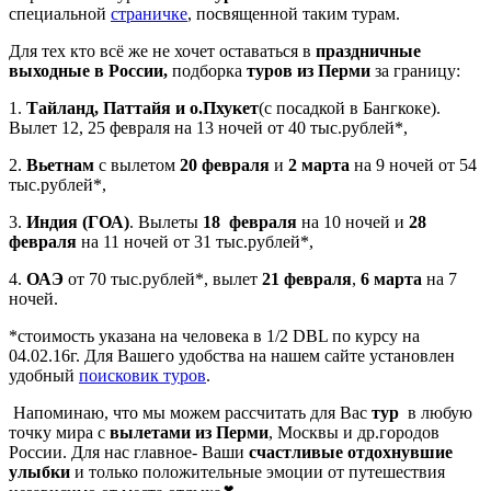
специальной
страничке
, посвященной таким турам.
Для тех кто всё же не хочет оставаться в
праздничные
выходные в России,
подборка
туров из Перми
за границу
:
1.
Тайланд, Паттайя и о.Пхукет
(с посадкой в Бангкоке).
Вылет 12, 25 февраля на 13 ночей от 40 тыс.рублей*,
2.
Вьетнам
с вылетом
20 февраля
и
2 марта
на 9 ночей от 54
тыс.рублей*,
3.
Индия (ГОА)
. Вылеты
18 февраля
на 10 ночей и
28
февраля
на 11 ночей от 31 тыс.рублей*,
4.
ОАЭ
от 70 тыс.рублей*, вылет
21 февраля
,
6 марта
на 7
ночей.
*стоимость указана на человека в 1/2 DBL по курсу на
04.02.16г. Для Вашего удобства на нашем сайте установлен
удобный
поисковик туров
.
Напоминаю, что мы можем рассчитать для Вас
тур
в любую
точку мира
с
вылетами из Перми
, Москвы и др.городов
России. Для нас главное- Ваши
счастливые отдохнувшие
улыбки
и только положительные эмоции от путешествия