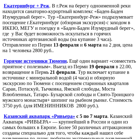
Екатеринбург + Реж
. В г.Реж на берегу одноименной реки
находится санаторно-курортный комплекс «Баден-Баден
Изумрудный берег». Тур «Екатеринбург-Реж» подразумевает
посещение г.Екатеринбург (обзорная экскурсия) с заходом в
ИКЕЮ, МЕГУ и поездку в «Баден-Баден Изумрудный берег»,
где у Вас будет возможность искупаться в горячих
источниках артезианской воды (на купание 3 часа).
Отправление из Перми
13 февраля
и
6 марта
на 2 дня, цена
на 1 человека 2800 руб..
Горячие источники Тюмени
.
Ещё один вариант «совместить
приятное с полезным». Выезд из Перми
19 февраля
в 22.00,
возвращение в Пермь
21 февраля
. Тур включает купание в
источнике с минеральной водой (4 часа) и обзорную
экскурсию по Тюмени с посещением старинных кварталов
Сараи, Потаскуй, Тычковка, Ямской слободы, Моста
Влюбленных, Татаро- Бухарской слободы и Свято-Троицкого
мужского монастыря+ шопинг на рыбном рынке
. Стоимость
3750 руб. (для ИМЕНИННИКОВ 2800 руб.).
Казанский аквапарк «Ривьера»
с 5 по 7 марта
. Казанский
Аквапарк «РИВЬЕРА» — крупнейший в России и один из
самых больших в Европе. Более 50 различных аттракционов
созданы специально для того, чтобы каждый нашел себе
развлечение по душе: любители экстремальных развлечений