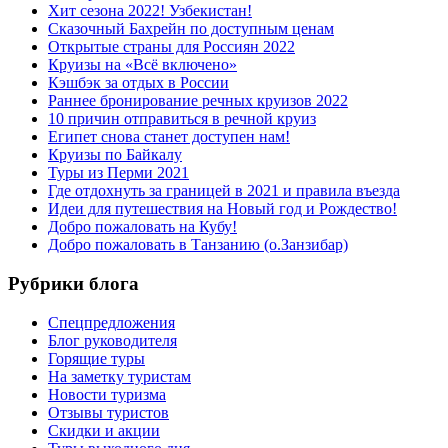
Хит сезона 2022! Узбекистан!
Сказочный Бахрейн по доступным ценам
Открытые страны для Россиян 2022
Круизы на «Всё включено»
Кэшбэк за отдых в России
Раннее бронирование речных круизов 2022
10 причин отправиться в речной круиз
Египет снова станет доступен нам!
Круизы по Байкалу
Туры из Перми 2021
Где отдохнуть за границей в 2021 и правила въезда
Идеи для путешествия на Новый год и Рождество!
Добро пожаловать на Кубу!
Добро пожаловать в Танзанию (о.Занзибар)
Рубрики блога
Cпецпредложения
Блог руководителя
Горящие туры
На заметку туристам
Новости туризма
Отзывы туристов
Скидки и акции