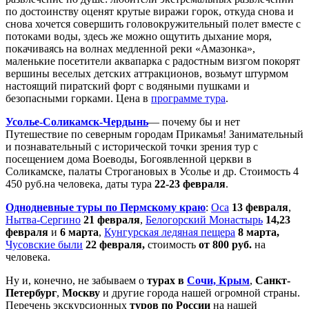
по достоинству оценят крутые виражи горок, откуда снова и
снова хочется совершить головокружительный полет вместе с
потоками воды, здесь же можно ощутить дыхание моря,
покачиваясь на волнах медленной реки «Амазонка»,
маленькие посетители аквапарка с радостным визгом покорят
вершины веселых детских аттракционов, возьмут штурмом
настоящий пиратский форт с водяными пушками и
безопасными горками. Цена в
программе тура
.
Усолье-Соликамск-Чердынь
— почему бы и нет
Путешествие по северным городам Прикамья! Занимательный
и познавательный с исторической точки зрения тур с
посещением дома Воеводы, Богоявленной церкви в
Соликамске, палаты Строгановых в Усолье и др. Стоимость 4
450 руб.на человека, даты тура
22-23 февраля
.
Однодневные туры по Пермскому краю
:
Оса
13 февраля
,
Нытва-Сергино
21 февраля
,
Белогорский Монастырь
14,
23
февраля
и
6 марта
,
Кунгурская ледяная пещера
8 марта,
Чусовские были
22 февраля,
стоимость
от 800 руб.
на
человека.
Ну и, конечно, не забываем о
турах в
Сочи, Крым
,
Санкт-
Петербург
,
Москву
и другие города нашей огромной страны.
Перечень экскурсионных
туров по России
на нашей