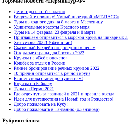
Горячие новости «Перминтур-Ф»
Дети отдыхают бесплатно
Встречайте новинку! Умный проездной «МТ-ПАСС»
Туры выходного дня на 8 марта и Масленицу
Удивительные красоты Красного моря
Туры на 14 февраля, 23 февраля и 8 марта
Приглашаем отправиться в морской круиз на шикарных л
Хит сезона 2022! Узбекистан!
Сказочный Бахрейн по доступным ценам
Открытые страны для Россиян 2022
Круизы на «Всё включено»
Кэшбэк за отдых в России
Раннее бронирование речных круизов 2022
10 причин отправиться в речной круиз
Египет снова станет доступен нам!
Круизы по Байкалу
Туры из Перми 2021
Где отдохнуть за границей в 2021 и правила въезда
Идеи для путешествия на Новый год и Рождество!
Добро пожаловать на Кубу!
Добро пожаловать в Танзанию (о.Занзибар)
Рубрики блога