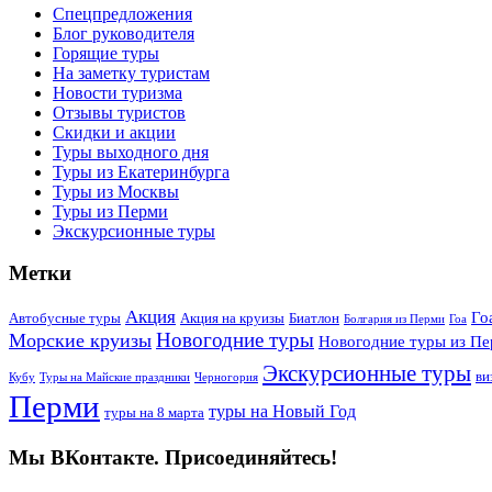
Cпецпредложения
Блог руководителя
Горящие туры
На заметку туристам
Новости туризма
Отзывы туристов
Скидки и акции
Туры выходного дня
Туры из Екатеринбурга
Туры из Москвы
Туры из Перми
Экскурсионные туры
Метки
Акция
Го
Автобусные туры
Акция на круизы
Биатлон
Болгария из Перми
Гоа
Новогодние туры
Морские круизы
Новогодние туры из П
Экскурсионные туры
ви
Кубу
Туры на Майские праздники
Черногория
Перми
туры на Новый Год
туры на 8 марта
Мы ВКонтакте. Присоединяйтесь!