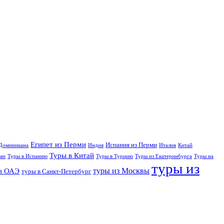
Египет из Перми
Испания из Перми
Доминикана
Индия
Италия
Китай
Туры в Китай
ми
Туры в Испанию
Туры в Турцию
Туры из Екатеринбурга
Туры на
туры из
туры из Москвы
в ОАЭ
туры в Санкт-Петербург