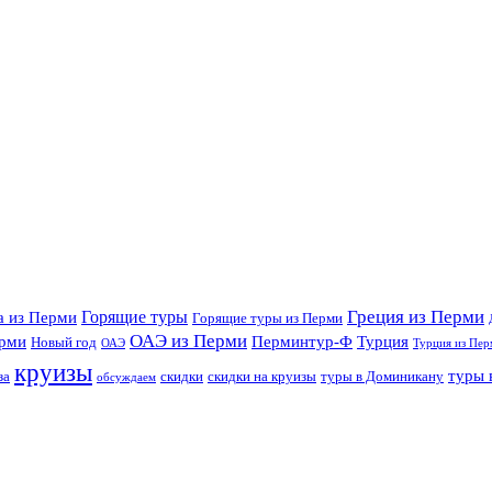
Греция из Перми
Горящие туры
а из Перми
Горящие туры из Перми
ОАЭ из Перми
ерми
Перминтур-Ф
Турция
Новый год
ОАЭ
Турция из Пер
круизы
туры 
за
скидки
скидки на круизы
туры в Доминикану
обсуждаем