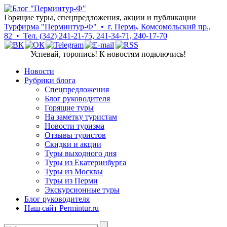
Горящие туры, спецпредложения, акции и публикации
Турфирма "Перминтур-Ф" • г. Пермь, Комсомольский пр.,
82 • Тел. (342) 241-21-75, 241-34-71, 240-17-70
Успевай, торопись! К новостям подключись!
Новости
Рубрики блога
Cпецпредложения
Блог руководителя
Горящие туры
На заметку туристам
Новости туризма
Отзывы туристов
Скидки и акции
Туры выходного дня
Туры из Екатеринбурга
Туры из Москвы
Туры из Перми
Экскурсионные туры
Блог руководителя
Наш сайт Permintur.ru