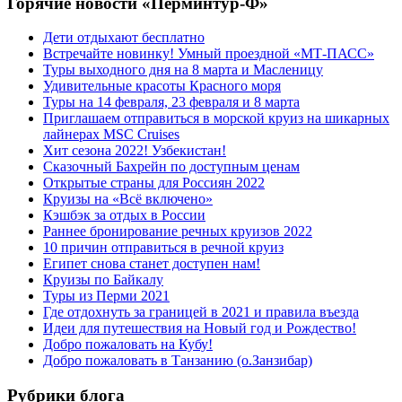
Горячие новости «Перминтур-Ф»
Дети отдыхают бесплатно
Встречайте новинку! Умный проездной «МТ-ПАСС»
Туры выходного дня на 8 марта и Масленицу
Удивительные красоты Красного моря
Туры на 14 февраля, 23 февраля и 8 марта
Приглашаем отправиться в морской круиз на шикарных
лайнерах MSC Cruises
Хит сезона 2022! Узбекистан!
Сказочный Бахрейн по доступным ценам
Открытые страны для Россиян 2022
Круизы на «Всё включено»
Кэшбэк за отдых в России
Раннее бронирование речных круизов 2022
10 причин отправиться в речной круиз
Египет снова станет доступен нам!
Круизы по Байкалу
Туры из Перми 2021
Где отдохнуть за границей в 2021 и правила въезда
Идеи для путешествия на Новый год и Рождество!
Добро пожаловать на Кубу!
Добро пожаловать в Танзанию (о.Занзибар)
Рубрики блога