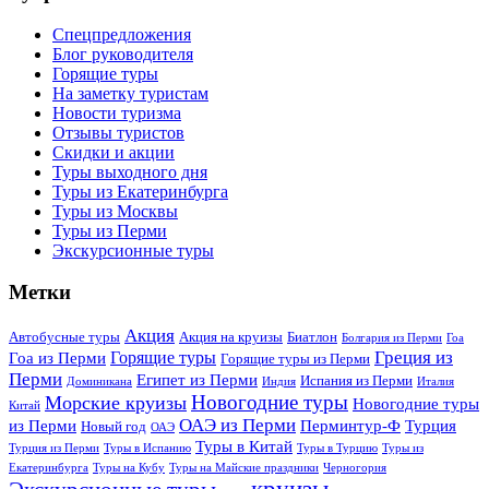
Cпецпредложения
Блог руководителя
Горящие туры
На заметку туристам
Новости туризма
Отзывы туристов
Скидки и акции
Туры выходного дня
Туры из Екатеринбурга
Туры из Москвы
Туры из Перми
Экскурсионные туры
Метки
Акция
Автобусные туры
Акция на круизы
Биатлон
Болгария из Перми
Гоа
Греция из
Горящие туры
Гоа из Перми
Горящие туры из Перми
Перми
Египет из Перми
Испания из Перми
Доминикана
Индия
Италия
Новогодние туры
Морские круизы
Новогодние туры
Китай
ОАЭ из Перми
из Перми
Перминтур-Ф
Турция
Новый год
ОАЭ
Туры в Китай
Турция из Перми
Туры в Испанию
Туры в Турцию
Туры из
Екатеринбурга
Туры на Кубу
Туры на Майские праздники
Черногория