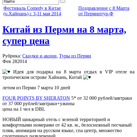
Фестиваль Comedy в Китае
Поздравление с 8 Марта
(о.Хайнань) с 3-11 мая 2014
от Перминтур-Ф
Китай из Перми на 8 марта,
супер цена
Рубрика:
Скидки и акции
,
Туры из Перми
Фев
28
2014
Идея для подарка на 8 марта отдых в VIP отеле на
тропическом острове Хайнань, Китай
летим из Перми 7 марта 10 дней
FOUR POINTS BY SHERATON
5* от 32 000 рублей/завтраки
от 37 000 рублей/завтраки+ужины
цена на 1 чел в DBL
НОВЫЙ шикарный отель с зеленой территорией и
комфортными номерами от 42 кв. м., белоснежный песчаный
пляж, анимация на русском языке, спа центр, множество
спортивных развлечений