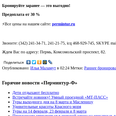
Бронируйте заранее — это выгодно!
Предоплата от 30 %
⚡Все цены на нашем сайте:
permintur.ru
Звоните: (342) 241-34-71, 241-21-75, icq 468-929-745, SKYPE m
Ждем Вас по адресу: Пермь, Комсомольский проспект, 82.
Поделиться
Опубликовано:
Илья Маламут
в 02:24
Метки:
Раннее брониров
Горячие новости «Перминтур-Ф»
Дети отдыхают бесплатно
Встречайте новинку! Умный проездной «МТ-ПАСС»
Туры выходного дня на 8 марта и Масленицу
Удивительные красоты Красного моря
Туры на 14 февраля, 23 февраля и 8 марта
Приглашаем отправиться в морской круиз на шикарных л