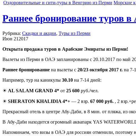
Оздоровительные и сити-туры в Венгрию из Перми
Морские к
Раннее бронирование туров в
Рубрика:
Скидки и акции
,
Туры из Перми
Июн
21
2017
Открыта продажа туров в Арабские Эмираты из Перми!
Вылеты из Перми в ОАЭ запланированы с 20.10.2017 по май 201
Раннее бронирование
на вылеты с
20/23 октября 2017 г.
на 7-
Например, тур на каникулы
30.10
на 7-14 дней:
☀
AL SALAM GRAND 4*
от
25 600
руб./чел.
☀
SHERATON KHALIDIA 4*+
— 2 взр.
67 000 руб.
, 2 взр.+р
Прекрасный отель в центре Абу-Даби, в 8 мин. от пляжа, из ок
В Абу-Даби находится огромный аквапарк YAS WATERWORL
Напоминаем, что визы в ОАЭ для россиян отменили, поэтому н