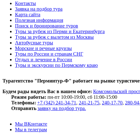
Контакты
Заявка на подбор тура
Карта сайта
Полезная информация
Поиск и бронирование туров
Туры за рубеж из Перми и Екатеринбурга
Туры за рубеж с вылетом из Москвы
Автобусные туры
Морские и речные круизы
Туры по России и странам СНГ
Отдых и лечение в России
Туры и экскурсии по Пермскому краю
Турагентство "Перминтур-Ф" работает на рынке туристичес
Будем рады видеть Вас в нашем офисе:
Комсомольский просп
Режим работы:
пн-пт 10:00-19:00, сб 11:00-15:00
Телефоны:
+7 (342) 241-34-71
,
241-21-75
,
240-17-70
,
280-94
Отправить
заявку на подбор тура.
Мы ВКонтакте
Мы в телеграм