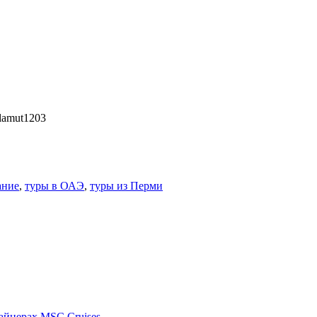
alamut1203
ание
,
туры в ОАЭ
,
туры из Перми
айнерах MSC Cruises