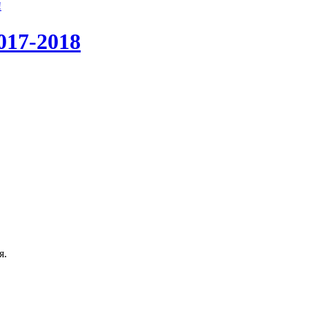
!
017-2018
я.