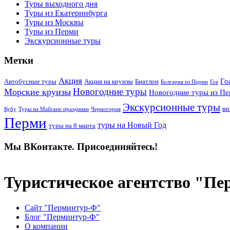
Туры выходного дня
Туры из Екатеринбурга
Туры из Москвы
Туры из Перми
Экскурсионные туры
Метки
Акция
Го
Автобусные туры
Акция на круизы
Биатлон
Болгария из Перми
Гоа
Новогодние туры
Морские круизы
Новогодние туры из П
Экскурсионные туры
ви
Кубу
Туры на Майские праздники
Черногория
Перми
туры на Новый Год
туры на 8 марта
Мы ВКонтакте. Присоединяйтесь!
Туристическое агентство "П
Сайт "Перминтур-Ф"
Блог "Перминтур-Ф"
О компании