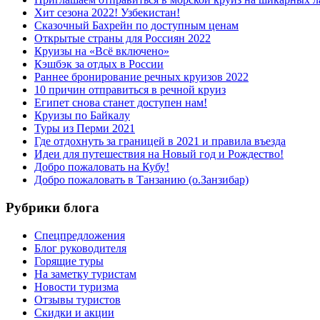
Хит сезона 2022! Узбекистан!
Сказочный Бахрейн по доступным ценам
Открытые страны для Россиян 2022
Круизы на «Всё включено»
Кэшбэк за отдых в России
Раннее бронирование речных круизов 2022
10 причин отправиться в речной круиз
Египет снова станет доступен нам!
Круизы по Байкалу
Туры из Перми 2021
Где отдохнуть за границей в 2021 и правила въезда
Идеи для путешествия на Новый год и Рождество!
Добро пожаловать на Кубу!
Добро пожаловать в Танзанию (о.Занзибар)
Рубрики блога
Cпецпредложения
Блог руководителя
Горящие туры
На заметку туристам
Новости туризма
Отзывы туристов
Скидки и акции