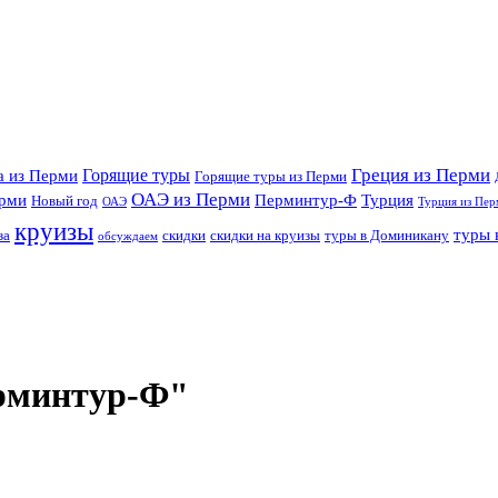
Греция из Перми
Горящие туры
а из Перми
Горящие туры из Перми
ОАЭ из Перми
ерми
Перминтур-Ф
Турция
Новый год
ОАЭ
Турция из Пер
круизы
туры 
за
скидки
скидки на круизы
туры в Доминикану
обсуждаем
ерминтур-Ф"