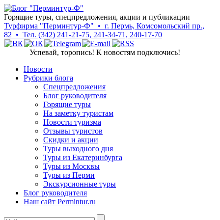
Горящие туры, спецпредложения, акции и публикации
Турфирма "Перминтур-Ф" • г. Пермь, Комсомольский пр.,
82 • Тел. (342) 241-21-75, 241-34-71, 240-17-70
Успевай, торопись! К новостям подключись!
Новости
Рубрики блога
Cпецпредложения
Блог руководителя
Горящие туры
На заметку туристам
Новости туризма
Отзывы туристов
Скидки и акции
Туры выходного дня
Туры из Екатеринбурга
Туры из Москвы
Туры из Перми
Экскурсионные туры
Блог руководителя
Наш сайт Permintur.ru