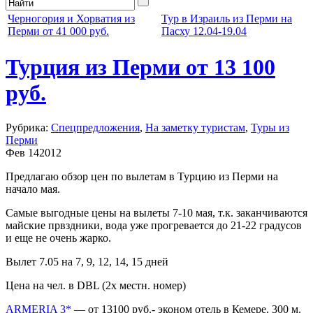
Черногория и Хорватия из
Тур в Израиль из Перми на
Перми от 41 000 руб.
Пасху 12.04-19.04
Турция из Перми от 13 100
руб.
Рубрика:
Cпецпредложения
,
На заметку туристам
,
Туры из
Перми
Фев
14
2012
Предлагаю обзор цен по вылетам в Турцию из Перми на
начало мая.
Самые выгодные цены на вылеты 7-10 мая, т.к. заканчиваются
майские првздники, вода уже прогревается до 21-22 градусов
и еще не очень жарко.
Вылет 7.05 на 7, 9, 12, 14, 15 дней
Цена на чел. в DBL (2х местн. номер)
ARMERIA 3*
— от 13100 руб.-
эконом отель в Кемере, 300 м.