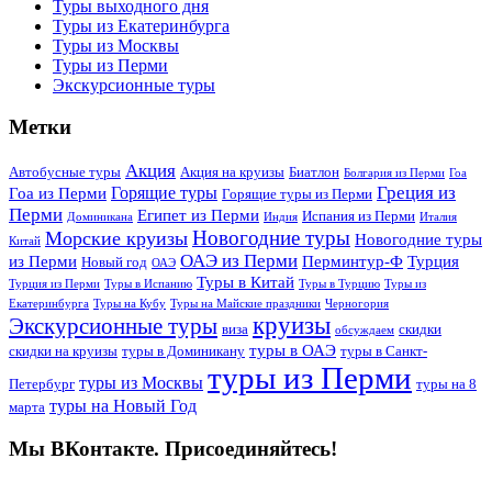
Туры выходного дня
Туры из Екатеринбурга
Туры из Москвы
Туры из Перми
Экскурсионные туры
Метки
Акция
Автобусные туры
Акция на круизы
Биатлон
Болгария из Перми
Гоа
Греция из
Горящие туры
Гоа из Перми
Горящие туры из Перми
Перми
Египет из Перми
Испания из Перми
Доминикана
Индия
Италия
Новогодние туры
Морские круизы
Новогодние туры
Китай
ОАЭ из Перми
из Перми
Перминтур-Ф
Турция
Новый год
ОАЭ
Туры в Китай
Турция из Перми
Туры в Испанию
Туры в Турцию
Туры из
Екатеринбурга
Туры на Кубу
Туры на Майские праздники
Черногория
круизы
Экскурсионные туры
виза
скидки
обсуждаем
туры в ОАЭ
скидки на круизы
туры в Доминикану
туры в Санкт-
туры из Перми
туры из Москвы
Петербург
туры на 8
туры на Новый Год
марта
Мы ВКонтакте. Присоединяйтесь!