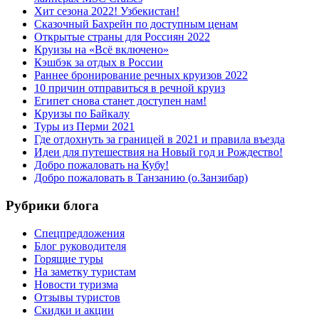
Хит сезона 2022! Узбекистан!
Сказочный Бахрейн по доступным ценам
Открытые страны для Россиян 2022
Круизы на «Всё включено»
Кэшбэк за отдых в России
Раннее бронирование речных круизов 2022
10 причин отправиться в речной круиз
Египет снова станет доступен нам!
Круизы по Байкалу
Туры из Перми 2021
Где отдохнуть за границей в 2021 и правила въезда
Идеи для путешествия на Новый год и Рождество!
Добро пожаловать на Кубу!
Добро пожаловать в Танзанию (о.Занзибар)
Рубрики блога
Cпецпредложения
Блог руководителя
Горящие туры
На заметку туристам
Новости туризма
Отзывы туристов
Скидки и акции