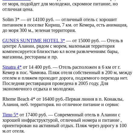
от моря, подойдет для молодежи, скромное питание, но
отличная цена.
Solim 3* — от 14100 руб. —
отличный отель с хорошит
питанием в поселке Кириш, 7 км. от Кемера, есть анимация,
до моря 300 м., зеленая территория.
GUNES SUNTIME HOTEL 3*
— от 15000 руб. — Отель в
центре Алании, рядом с морем, маленькая территория
компенсируется близостью кл всем развлечениям: бары,
магазины, рестораны и пр.
Sinatra 4*
от 14 400 руб. —
Отель расположен в 6 км от г.
Кемер в пос. Чамюва. Пляж отеля собственный в 200 м, между
отелем и пляжем проходит дорога, подземного перехода нет.
Последняя реставрация проведена в 2005 году. Для
экономичного отдыха и молодежи.
Rheme Beach 4* от 16400 руб.-Первая линия в п. Конаклы,
Алания, неб. территория. но отличное питание и сервис
Timo 5*
от 17400 руб. —
Современный отель в Алании с
хорошей инфраструктурой, отличный номера и питание ,
ориентирован на активный отдых. Пляж через дорогу в 100
м.от отеля.