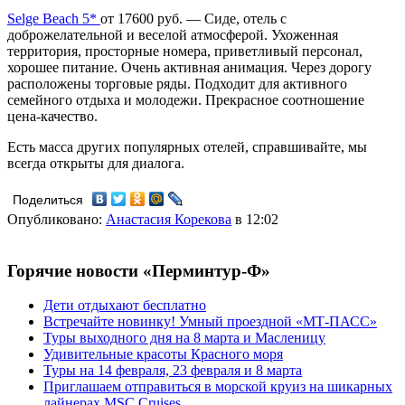
Selge Beach 5*
от 17600 руб. —
Сиде, отель с
доброжелательной и веселой атмосферой. Ухоженная
территория, просторные номера, приветливый персонал,
хорошее питание. Очень активная анимация. Через дорогу
расположены торговые ряды. Подходит для активного
семейного отдыха и молодежи. Прекрасное соотношение
цена-качество.
Есть масса других популярных отелей, справшивайте, мы
всегда открыты для диалога.
Поделиться
Опубликовано:
Анастасия Корекова
в 12:02
Горячие новости «Перминтур-Ф»
Дети отдыхают бесплатно
Встречайте новинку! Умный проездной «МТ-ПАСС»
Туры выходного дня на 8 марта и Масленицу
Удивительные красоты Красного моря
Туры на 14 февраля, 23 февраля и 8 марта
Приглашаем отправиться в морской круиз на шикарных
лайнерах MSC Cruises