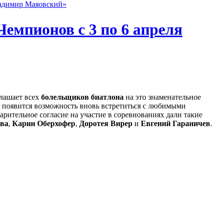
ладимир Маяовский»
емпионов с 3 по 6 апреля
лашает всех
болельщиков биатлона
на это знаменательное
появится возможность вновь встретиться с любимыми
арительное согласие на участие в соревнованиях дали такие
ва
,
Карин Оберхофер
,
Доротея Вирер
и
Евгений Гараничев
.