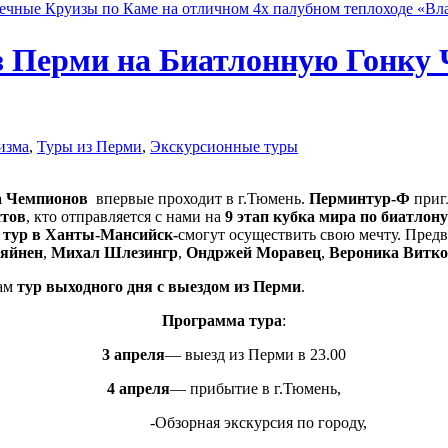
ечные Круизы по Каме на отличном 4х палубном теплоходе «В
з Перми на Биатлонную Гонку Ч
изма
,
Туры из Перми
,
Экскурсионные туры
а Чемпионов
впервые проходит в г.Тюмень.
Перминтур-Ф
приг
тов
, кто отправляется с нами на
9 этап кубка мира по биатлону
и
тур в Ханты-Мансийск-
смогут осуществить свою мечту. Предв
яйнен
,
Михал Шлезингр
,
Ондржей Моравец
,
Вероника Витко
Вам
тур выходного дня с выездом из Перми
.
Программа тура
:
3 апреля
— выезд из Перми в 23.00
4 апреля
— прибытие в г.Тюмень,
-Обзорная экскурсия по городу,